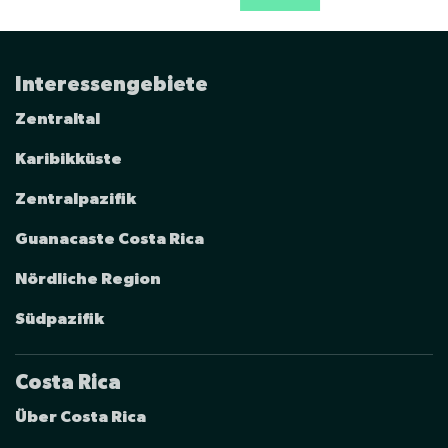
Interessengebiete
Zentraltal
Karibikküste
Zentralpazifik
Guanacaste Costa Rica
Nördliche Region
Südpazifik
Costa Rica
Über Costa Rica