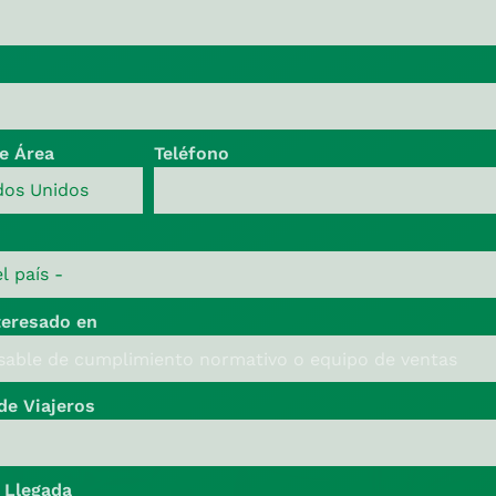
e Área
Teléfono
teresado en
e Viajeros
 Llegada