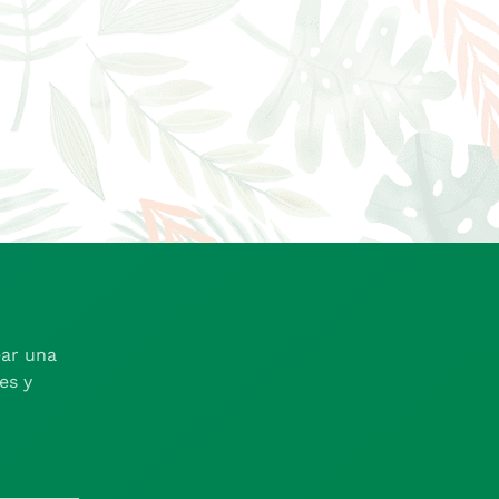
ear una
es y