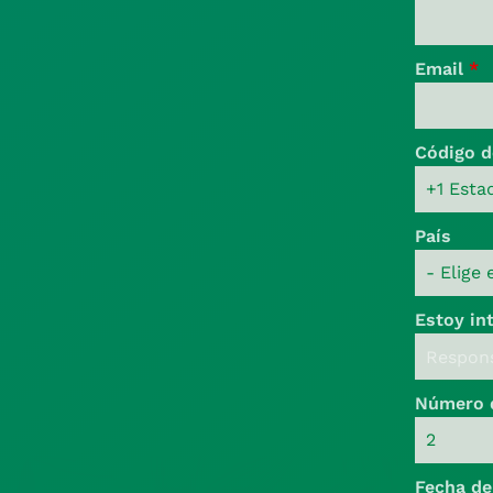
Email
*
Código d
País
Estoy in
Número d
Fecha de