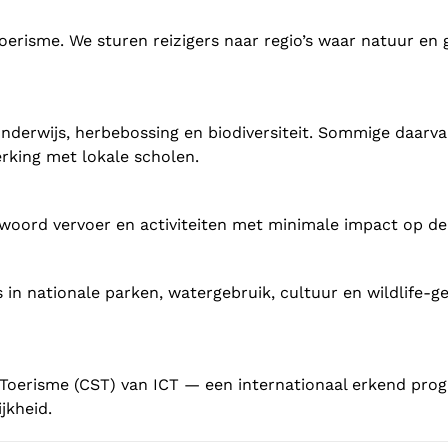
oerisme. We sturen reizigers naar regio’s waar natuur 
n onderwijs, herbebossing en biodiversiteit. Sommige daa
king met lokale scholen.
woord vervoer en activiteiten met minimale impact op d
 in nationale parken, watergebruik, cultuur en wildlife-g
 Toerisme (CST) van ICT — een internationaal erkend pro
jkheid.