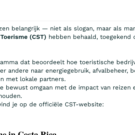
en belangrijk — niet als slogan, maar als ma
 Toerisme (CST)
hebben behaald, toegekend do
gramma dat beoordeelt hoe toeristische bedr
nder andere naar energiegebruik, afvalbeheer, 
 met lokale partners.
e bewust omgaan met de impact van reizen en
 houden.
nd je op de officiële CST-website:
e in Costa Rica