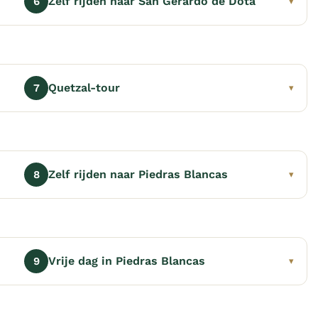
Zelf rijden naar San Gerardo de Dota
6
▾
Quetzal-tour
7
▾
Zelf rijden naar Piedras Blancas
8
▾
Vrije dag in Piedras Blancas
9
▾