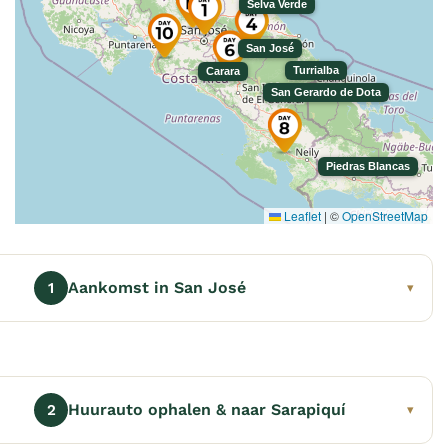
Selva Verde
San José
Turrialba
Carara
San Gerardo de Dota
Piedras Blancas
Leaflet
|
©
OpenStreetMap
Aankomst in San José
1
▾
Huurauto ophalen & naar Sarapiquí
2
▾