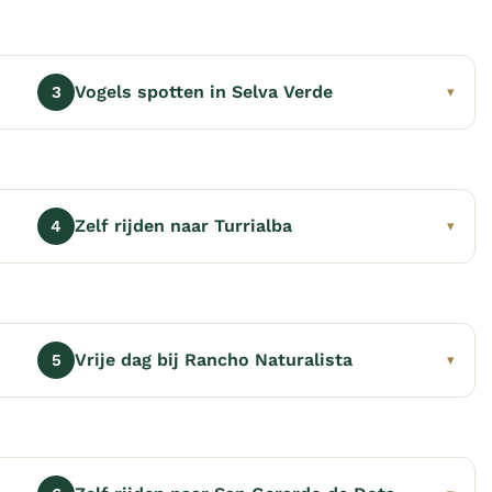
Vogels spotten in Selva Verde
3
▾
Zelf rijden naar Turrialba
4
▾
Vrije dag bij Rancho Naturalista
5
▾