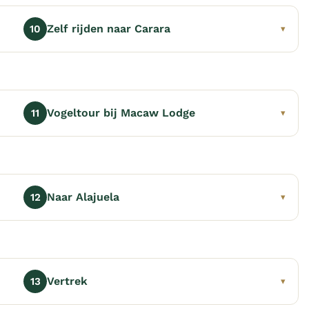
Zelf rijden naar Carara
10
▾
Vogeltour bij Macaw Lodge
11
▾
Naar Alajuela
12
▾
Vertrek
13
▾