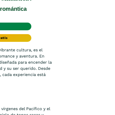
 romántica
atis
ibrante cultura, es el
romance y aventura. En
diseñada para encender la
d y su ser querido. Desde
s, cada experiencia está
írgenes del Pacífico y el
 cielo de tonos rosas y