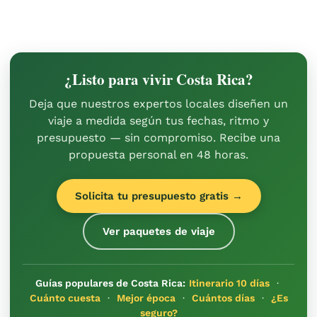
¿Listo para vivir Costa Rica?
Deja que nuestros expertos locales diseñen un
viaje a medida según tus fechas, ritmo y
presupuesto — sin compromiso. Recibe una
propuesta personal en 48 horas.
Solicita tu presupuesto gratis →
Ver paquetes de viaje
Guías populares de Costa Rica:
Itinerario 10 días
·
Cuánto cuesta
·
Mejor época
·
Cuántos días
·
¿Es
seguro?