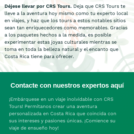
Déjese llevar por CRS Tours.
Deja que CRS Tours te
lleve a la aventura hoy mismo como tu experto local
en viajes, y haz que los tours a estos notables sitios
sean tan enriquecedores como memorables. Gracias
a los paquetes hechos a la medida, es posible
experimentar estas joyas culturales mientras se
toma en toda la belleza natural y el encanto que
Costa Rica tiene para ofrecer.
Contacte con nuestros expertos aquí
¡Embárquese en un viaje inolvidable con CRS
Tours! Permítanos crear una aventura
personalizada en Costa Rica que coincida con
sus intereses y pasiones únicas. ¡Comience su
viaje de ensueño hoy!