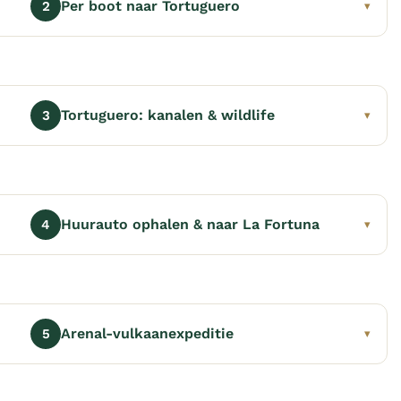
Per boot naar Tortuguero
2
▾
Tortuguero: kanalen & wildlife
3
▾
Huurauto ophalen & naar La Fortuna
4
▾
Arenal-vulkaanexpeditie
5
▾