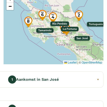
−
Río Perdido
Tortuguero
La Fortuna
Tamarindo
San José
Leaflet
|
©
OpenStreetMap
Aankomst in San José
1
▾