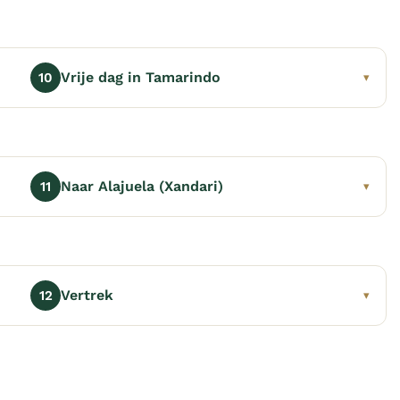
Vrije dag in Tamarindo
10
▾
Naar Alajuela (Xandari)
11
▾
Vertrek
12
▾