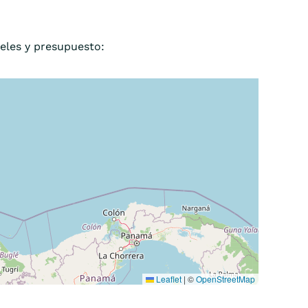
eles y presupuesto:
Leaflet
|
©
OpenStreetMap