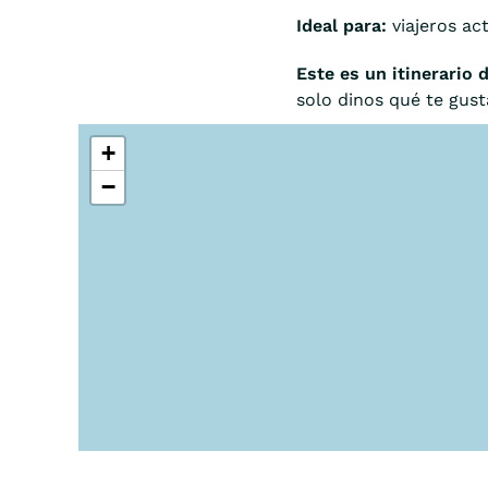
Ideal para:
viajeros ac
Este es un itinerario 
solo dinos qué te gust
+
−