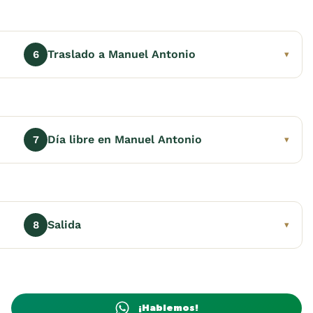
Traslado a Manuel Antonio
6
▾
Día libre en Manuel Antonio
7
▾
Salida
8
▾
¡Hablemos!